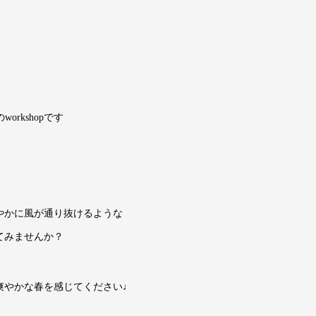
orkshopです
やかに風が通り抜けるような
てみませんか？
爽やかな春を感じてください♩