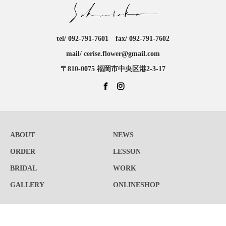
tel/ 092-791-7601 fax/ 092-791-7602
mail/ cerise.flower@gmail.com
〒810-0075 福岡市中央区港2-3-17
ABOUT
NEWS
ORDER
LESSON
BRIDAL
WORK
GALLERY
ONLINESHOP
Copyright © sakurako｜Flower display & decoration in Fukuoka All Rights Reserved.