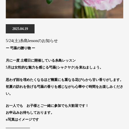
2025.04.19
5/24(土)糸島lessonのお知らせ
ー 芍薬の贈り物 ー
月に一度 土曜日に開催している糸島レッスン
5月は女性的な魅力を感じる芍薬(シャクヤク)を束ねましょう。
思わず顔を埋めたくなるほど幾重にも重なる花びらから甘い香りがします。
初夏の訪れを告げる芍薬の香りを感じながら心華やぐ時間をお楽しみくださ
い。
お一人でも お子様とご一緒に参加でも大歓迎です！
お申込みお待ちしております。
※写真はイメージです
______________